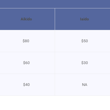
Aikido
Iaido
$80
$50
$60
$30
$40
NA