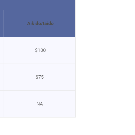
Aikido/Iaido
$100
$75
NA