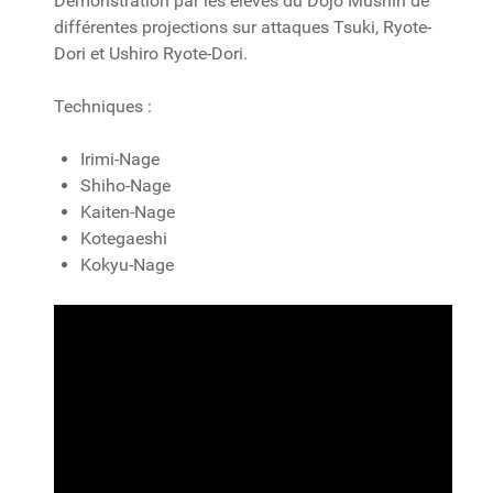
Démonstration par les éleves du Dojo Mushin de
différentes projections sur attaques Tsuki, Ryote-
Dori et Ushiro Ryote-Dori.
Techniques :
Irimi-Nage
Shiho-Nage
Kaiten-Nage
Kotegaeshi
Kokyu-Nage